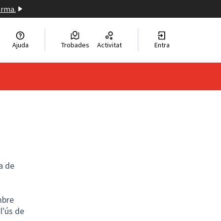
orma.
a llengua
Ajuda
Trobades
Activitat
Entra
el idioma
a de
tern)
mbre
l'ús de