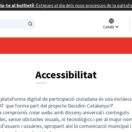
u-te al butlletí!
-
Estigues al dia dels nous processos de la paltaf
Triar l
Català
Elegir 
Accessibilitat
plataforma digital de participació ciutadana és una instànci
que forma part del projecte
Decidim Catalunya
.
(Enllaç extern)
(Enllaç ex
 compromís crear webs amb disseny universal i continguts
les, sense obstacles visuals, ni tecnològics i per al major no
d'usuaris i usuàries, apropant així la comunicació municipal i 