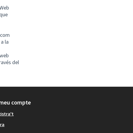
(Web
 que
, com
 a la
 web
ravés del
 meu compte
istra't
ra