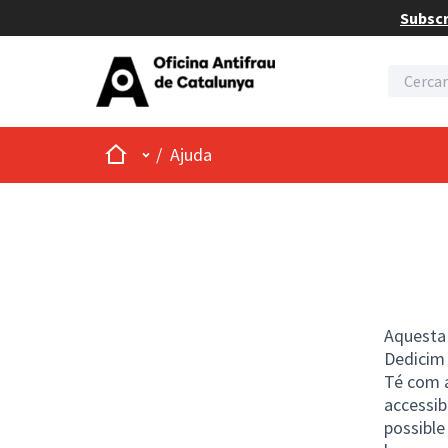
Subscri
Inici
Menú principal
/
Ajuda
Aquesta 
Dedicim
Té com a
accessib
possible 