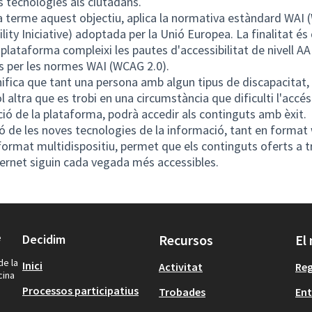
s tecnologies als ciutadans.
a terme aquest objectiu, aplica la normativa estàndard WAI 
ility Iniciative) adoptada per la Unió Europea. La finalitat és
plataforma compleixi les pautes d'accessibilitat de nivell AA
s per les normes WAI (WCAG 2.0).
nifica que tant una persona amb algun tipus de discapacitat
l altra que es trobi en una circumstància que dificulti l'accés
ió de la plataforma, podrà accedir als continguts amb èxit.
ió de les noves tecnologies de la informació, tant en format
ormat multidispositiu, permet que els continguts oferts a t
ternet siguin cada vegada més accessibles.
e
Decidim
Recursos
El
de la
Inici
Activitat
Reg
cina
Processos participatius
Trobades
Ent