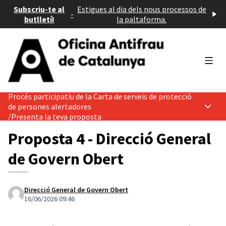
Subscriu-te al
Estigues al dia dels nous processos de
-
butlletí!
la paltaforma.
Menú 
Procés participatiu de la Carta de serveis de protecció
de persones alertadores
Menú p
/
Presenta la teva proposta
Proposta 4 - Direcció General
de Govern Obert
Direcció General de Govern Obert
16/06/2026 09:46