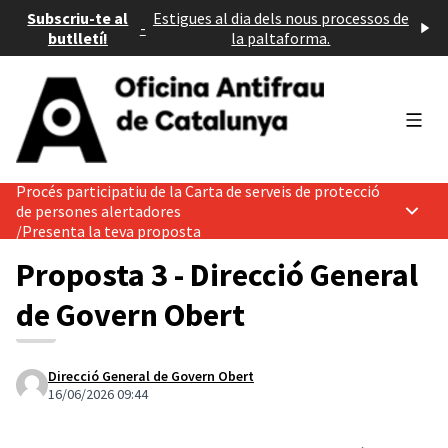
Subscriu-te al
Estigues al dia dels nous processos de
-
butlletí!
la paltaforma.
Menú 
Procés participatiu de la Carta de serveis de protecció
de persones alertadores
Menú p
/
Presenta la teva proposta
Proposta 3 - Direcció General
de Govern Obert
Direcció General de Govern Obert
16/06/2026 09:44